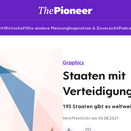
nt
Wirtschaft
Die andere Meinung
Inspiration & Zuversicht
Podca
Graphics
Staaten mit
Verteidigun
193 Staaten gibt es weltwei
Veröffentlicht
am 04.08.2021