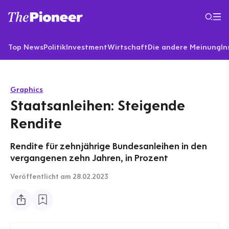
Top News
Politik
Investment
Wirtschaft
Die andere Meinung
In
Graphics
Staatsanleihen: Steigende
Rendite
Rendite für zehnjährige Bundesanleihen in den
vergangenen zehn Jahren, in Prozent
Veröffentlicht
am 28.02.2023