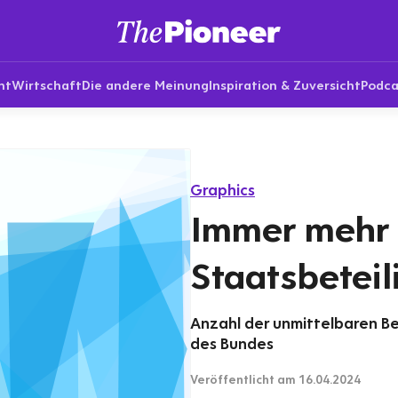
nt
Wirtschaft
Die andere Meinung
Inspiration & Zuversicht
Podca
Graphics
Immer mehr
Staatsbetei
Anzahl der unmittelbaren B
des Bundes
Veröffentlicht
am 16.04.2024