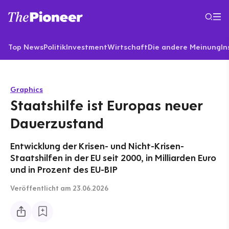
Top News
Politik
Investment
Wirtschaft
Die andere Meinung
In
Graphics
Staatshilfe ist Europas neuer
Dauerzustand
Entwicklung der Krisen- und Nicht-Krisen-
Staatshilfen in der EU seit 2000, in Milliarden Euro
und in Prozent des EU-BIP
Veröffentlicht
am 23.06.2026