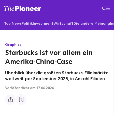
Top News
Politik
Investment
Wirtschaft
Die andere Meinung
In
Graphics
Starbucks ist vor allem ein
Amerika-China-Case
Überblick über die größten Starbucks-Filialmärkte
weltweit per September 2025, in Anzahl Filialen
Veröffentlicht
am 17.06.2026