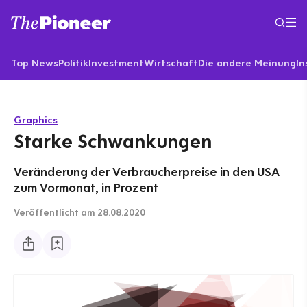
Top News
Politik
Investment
Wirtschaft
Die andere Meinung
In
Graphics
Starke Schwankungen
Veränderung der Verbraucherpreise in den USA
zum Vormonat, in Prozent
Veröffentlicht
am 28.08.2020