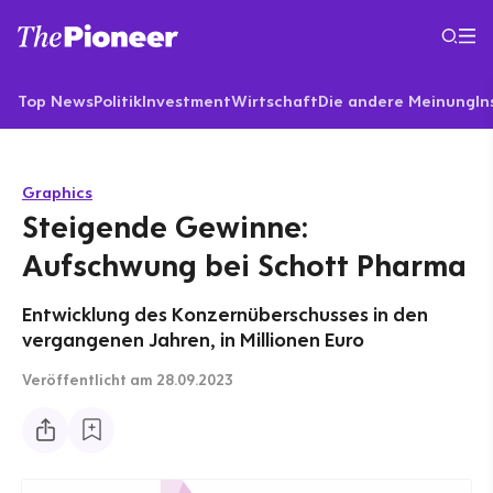
Top News
Politik
Investment
Wirtschaft
Die andere Meinung
In
Graphics
Steigende Gewinne:
Aufschwung bei Schott Pharma
Entwicklung des Konzernüberschusses in den
vergangenen Jahren, in Millionen Euro
Veröffentlicht
am 28.09.2023