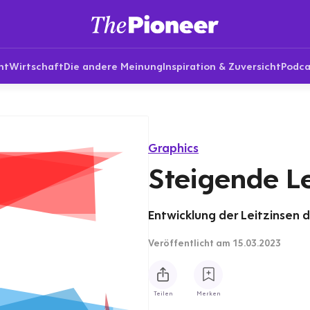
nt
Wirtschaft
Die andere Meinung
Inspiration & Zuversicht
Podca
Graphics
Steigende Le
Entwicklung der Leitzinsen d
Veröffentlicht
am 15.03.2023
Teilen
Merken