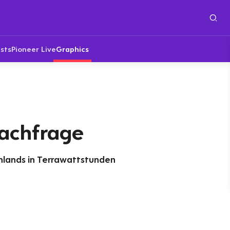
sts
Pioneer Live
Graphics
achfrage
lands in Terrawattstunden