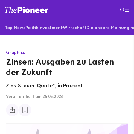
Top News
Politik
Investment
Wirtschaft
Die andere Meinung
In
Graphics
Zinsen: Ausgaben zu Lasten
der Zukunft
Zins-Steuer-Quote*, in Prozent
Veröffentlicht
am 25.05.2026