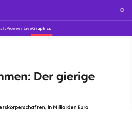
sts
Pioneer Live
Graphics
hmen: Der gierige
tskörperschaften, in Milliarden Euro