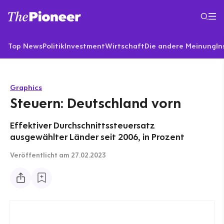
Top News
Politik
Investment
Wirtschaft
Die andere Meinung
In
Graphics
Steuern: Deutschland vorn
Effektiver Durchschnittssteuersatz
ausgewählter Länder seit 2006, in Prozent
Veröffentlicht
am 27.02.2023