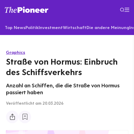
Top News
Politik
Investment
Wirtschaft
Die andere Meinung
In
Graphics
Straße von Hormus: Einbruch
des Schiffsverkehrs
Anzahl an Schiffen, die die Straße von Hormus
passiert haben
Veröffentlicht
am 20.03.2026