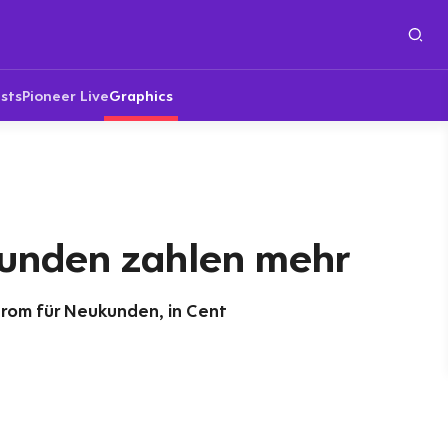
sts
Pioneer Live
Graphics
unden zahlen mehr
trom für Neukunden, in Cent