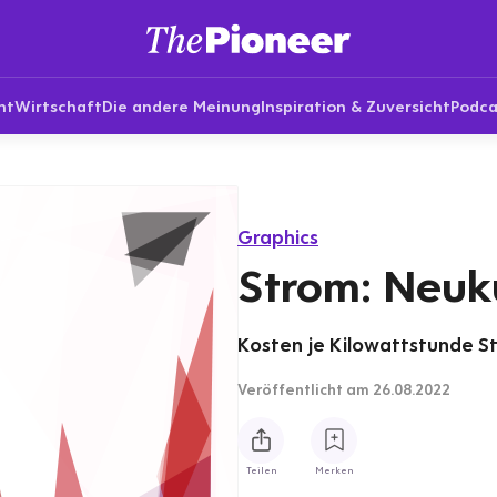
nt
Wirtschaft
Die andere Meinung
Inspiration & Zuversicht
Podca
Graphics
Strom: Neuk
Kosten je Kilowattstunde S
Veröffentlicht
am 26.08.2022
Teilen
Merken