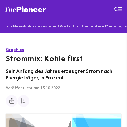
Top News
Politik
Investment
Wirtschaft
Die andere Meinung
In
Graphics
Strommix: Kohle first
Seit Anfang des Jahres erzeugter Strom nach
Energieträger, in Prozent
Veröffentlicht
am 13.10.2022