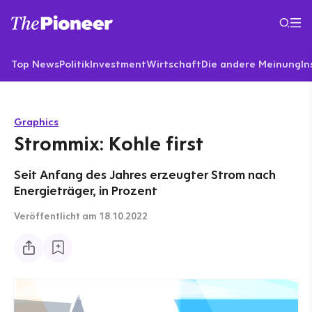
Top News
Politik
Investment
Wirtschaft
Die andere Meinung
In
Graphics
Strommix: Kohle first
Seit Anfang des Jahres erzeugter Strom nach
Energieträger, in Prozent
Veröffentlicht
am 18.10.2022