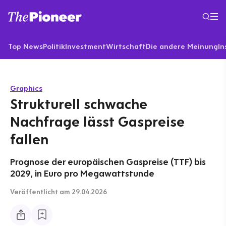
Top News
Politik
Investment
Wirtschaft
Die andere Meinung
In
Graphics
Strukturell schwache
Nachfrage lässt Gaspreise
fallen
Prognose der europäischen Gaspreise (TTF) bis
2029, in Euro pro Megawattstunde
Veröffentlicht
am 29.04.2026