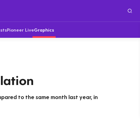
sts
Pioneer Live
Graphics
lation
mpared to the same month last year, in