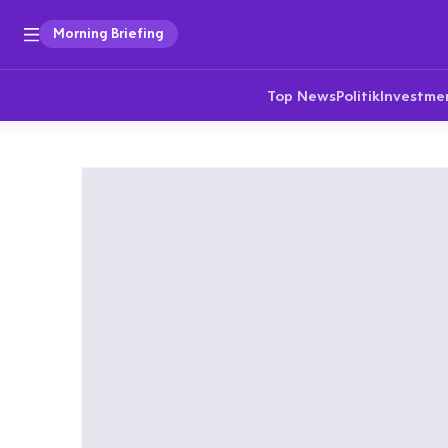
Morning Briefing
Top News
Politik
Investme