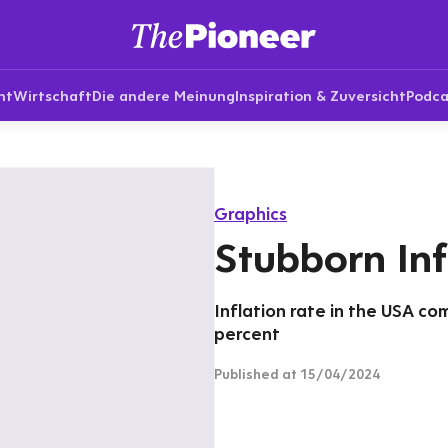
nt
Wirtschaft
Die andere Meinung
Inspiration & Zuversicht
Podca
Graphics
Stubborn Inf
Inflation rate in the USA co
percent
Published
at 15/04/2024