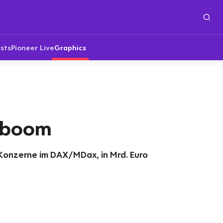
sts
Pioneer Live
Graphics
sboom
Konzerne im DAX/MDax, in Mrd. Euro