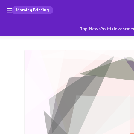
Morning Briefing
Top News
Politik
Investme