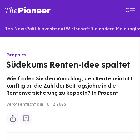
Top News
Politik
Investment
Wirtschaft
Die andere Meinung
In
Graphics
Südekums Renten-Idee spaltet
Wie finden Sie den Vorschlag, den Renteneintritt
künftig an die Zahl der Beitragsjahre in die
Rentenversicherung zu koppeln? In Prozent
Veröffentlicht
am 16.12.2025