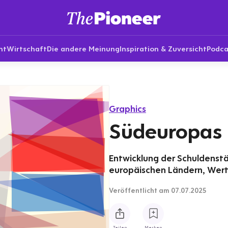
nt
Wirtschaft
Die andere Meinung
Inspiration & Zuversicht
Podca
Graphics
Südeuropas 
Entwicklung der Schuldenstä
europäischen Ländern, Wert
Veröffentlicht
am 07.07.2025
Teilen
Merken