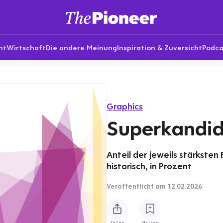
nt
Wirtschaft
Die andere Meinung
Inspiration & Zuversicht
Podca
Graphics
Superkandid
Anteil der jeweils stärksten
historisch, in Prozent
Veröffentlicht
am 12.02.2026
Teilen
Merken