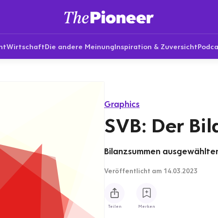
nt
Wirtschaft
Die andere Meinung
Inspiration & Zuversicht
Podca
Graphics
SVB: Der Bil
Bilanzsummen ausgewählter B
Veröffentlicht
am 14.03.2023
Teilen
Merken