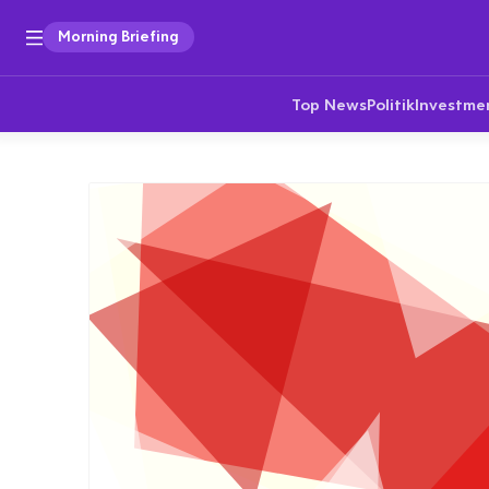
Morning Briefing
Top News
Politik
Investme