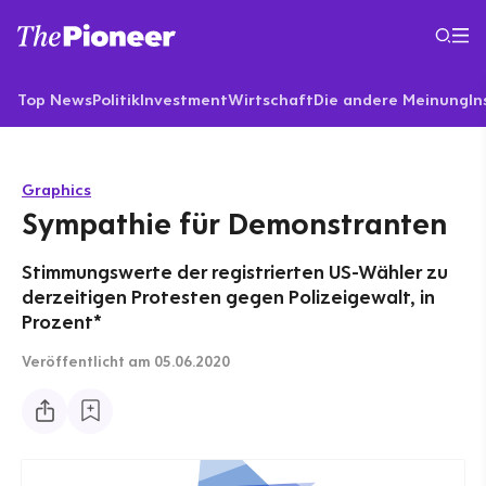
Top News
Politik
Investment
Wirtschaft
Die andere Meinung
In
Graphics
Sympathie für Demonstranten
Stimmungswerte der registrierten US-Wähler zu
derzeitigen Protesten gegen Polizeigewalt, in
Prozent*
Veröffentlicht
am 05.06.2020