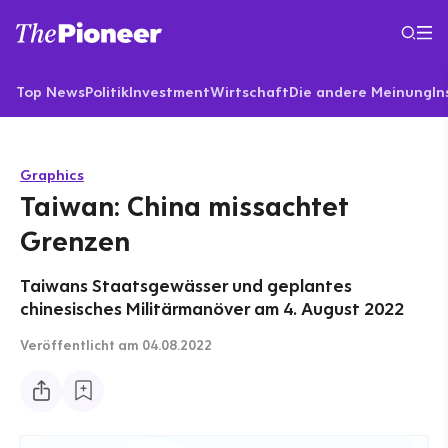
Top News
Politik
Investment
Wirtschaft
Die andere Meinung
In
Graphics
Taiwan: China missachtet
Grenzen
Taiwans Staatsgewässer und geplantes
chinesisches Militärmanöver am 4. August 2022
Veröffentlicht
am 04.08.2022