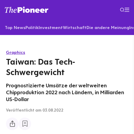
Top News
Politik
Investment
Wirtschaft
Die andere Meinung
In
Graphics
Taiwan: Das Tech-
Schwergewicht
Prognostizierte Umsätze der weltweiten
Chipproduktion 2022 nach Ländern, in Milliarden
US-Dollar
Veröffentlicht
am 03.08.2022