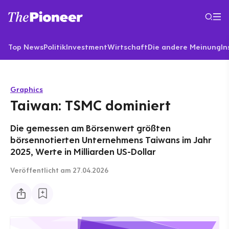
Top News
Politik
Investment
Wirtschaft
Die andere Meinung
In
Graphics
Taiwan: TSMC dominiert
Die gemessen am Börsenwert größten
börsennotierten Unternehmens Taiwans im Jahr
2025, Werte in Milliarden US-Dollar
Veröffentlicht
am 27.04.2026