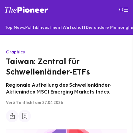
Top News
Politik
Investment
Wirtschaft
Die andere Meinung
In
Graphics
Taiwan: Zentral für
Schwellenländer-ETFs
Regionale Aufteilung des Schwellenländer-
Aktienindex MSCI Emerging Markets Index
Veröffentlicht
am 27.04.2026