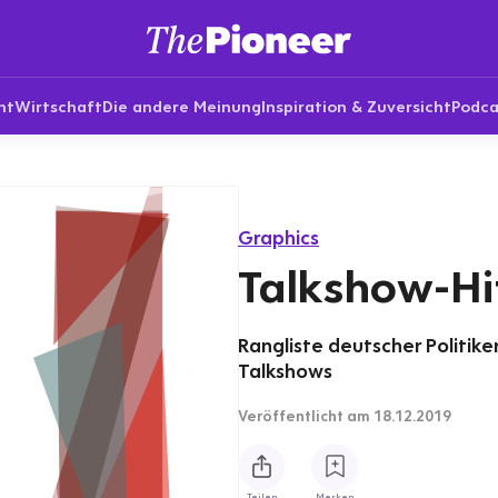
nt
Wirtschaft
Die andere Meinung
Inspiration & Zuversicht
Podca
Graphics
Talkshow-Hi
Rangliste deutscher Politike
Talkshows
Veröffentlicht
am 18.12.2019
Teilen
Merken