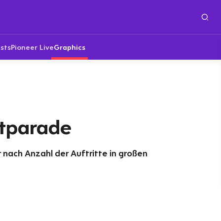
sts
Pioneer Live
Graphics
tparade
r nach Anzahl der Auftritte in großen