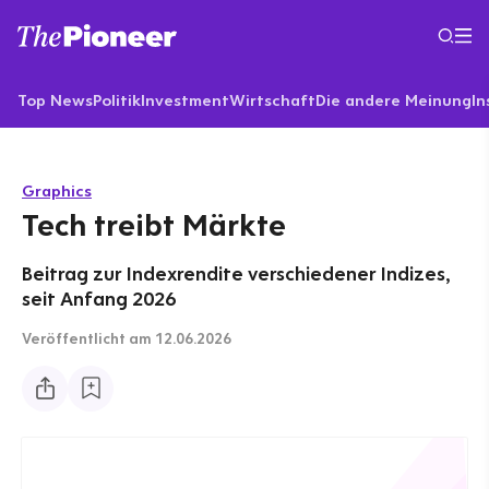
Top News
Politik
Investment
Wirtschaft
Die andere Meinung
In
Graphics
Tech treibt Märkte
Beitrag zur Indexrendite verschiedener Indizes,
seit Anfang 2026
Veröffentlicht
am 12.06.2026