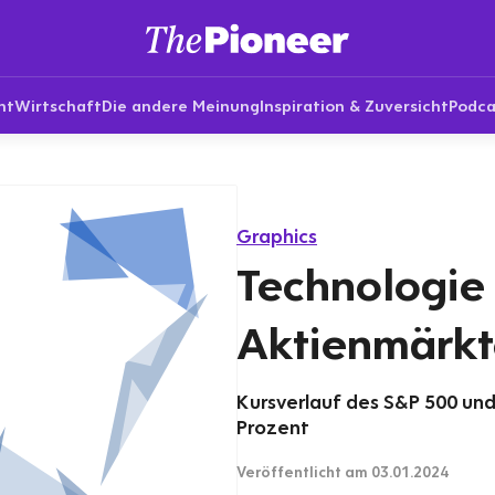
nt
Wirtschaft
Die andere Meinung
Inspiration & Zuversicht
Podca
Graphics
Technologie 
Aktienmärkt
Kursverlauf des S&P 500 und
Prozent
Veröffentlicht
am 03.01.2024