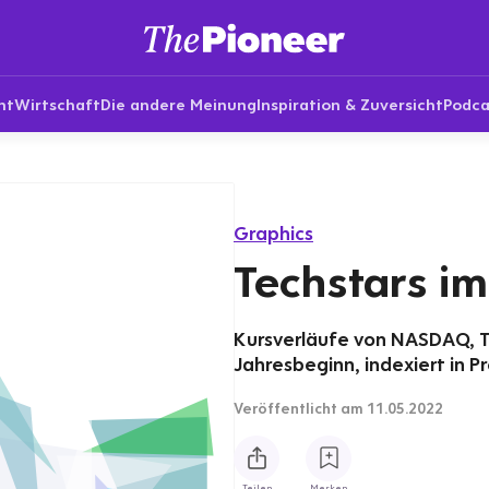
nt
Wirtschaft
Die andere Meinung
Inspiration & Zuversicht
Podca
Graphics
Techstars im 
Kursverläufe von NASDAQ, T
Jahresbeginn, indexiert in P
Veröffentlicht
am 11.05.2022
Teilen
Merken