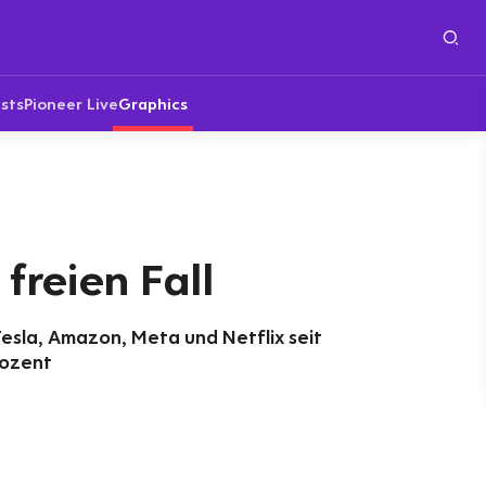
sts
Pioneer Live
Graphics
freien Fall
esla, Amazon, Meta und Netflix seit
rozent