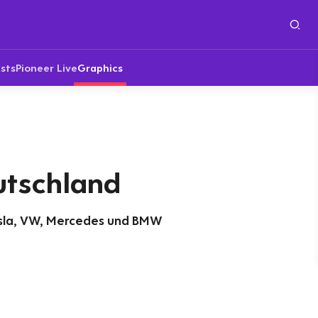
sts
Pioneer Live
Graphics
utschland
esla, VW, Mercedes und BMW