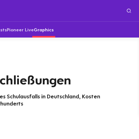
sts
Pioneer Live
Graphics
schließungen
s Schulausfalls in Deutschland, Kosten
rhunderts