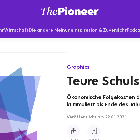
nt
Wirtschaft
Die andere Meinung
Inspiration & Zuversicht
Podca
Graphics
Teure Schul
Ökonomische Folgekosten de
kummuliert bis Ende des Jah
Veröffentlicht
am 22.01.2021
Teilen
Merken