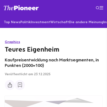
Top News
Politik
Investment
Wirtschaft
Die andere Meinung
In
Graphics
Teures Eigenheim
Kaufpreisentwicklung nach Marktsegmenten, in
Punkten (2000=100)
Veröffentlicht
am 23.12.2025