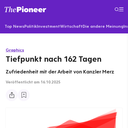
Top News
Politik
Investment
Wirtschaft
Die andere Meinung
In
Graphics
Tiefpunkt nach 162 Tagen
Zufriedenheit mit der Arbeit von Kanzler Merz
Veröffentlicht
am 16.10.2025