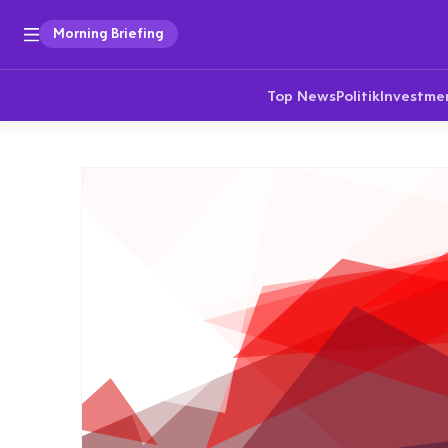
Morning Briefing
Top News
Politik
Investme