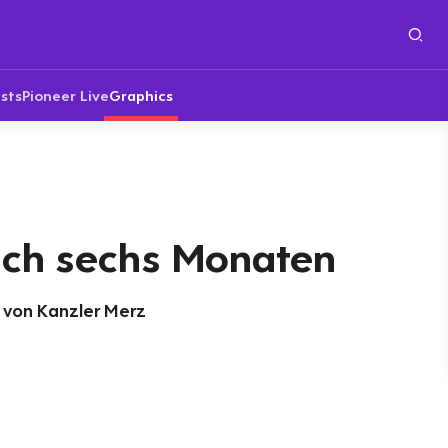
sts
Pioneer Live
Graphics
ach sechs Monaten
t von Kanzler Merz