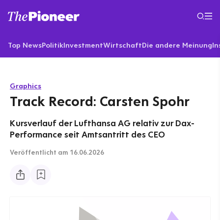
Top News
Politik
Investment
Wirtschaft
Die andere Meinung
In
Graphics
Track Record: Carsten Spohr
Kursverlauf der Lufthansa AG relativ zur Dax-
Performance seit Amtsantritt des CEO
Veröffentlicht
am 16.06.2026