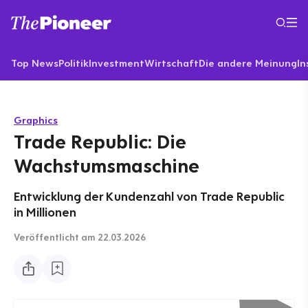
Top News
Politik
Investment
Wirtschaft
Die andere Meinung
In
Graphics
Trade Republic: Die
Wachstumsmaschine
Entwicklung der Kundenzahl von Trade Republic
in Millionen
Veröffentlicht
am 22.03.2026