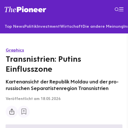
Top News
Politik
Investment
Wirtschaft
Die andere Meinung
In
Graphics
Transnistrien: Putins
Einflusszone
Kartenansicht der Republik Moldau und der pro-
russischen Separatistenregion Transnistrien
Veröffentlicht
am 18.05.2026