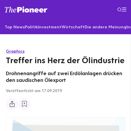
Top News
Politik
Investment
Wirtschaft
Die andere Meinung
In
Graphics
Treffer ins Herz der Ölindustrie
Drohnenangriffe auf zwei Erdölanlagen drücken
den saudischen Ölexport
Veröffentlicht
am 17.09.2019