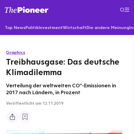
Top News
Politik
Investment
Wirtschaft
Die andere Meinung
In
Graphics
Treibhausgase: Das deutsche
Klimadilemma
Verteilung der weltweiten CO"-Emissionen in
2017 nach Ländern, in Prozent
Veröffentlicht
am 12.11.2019