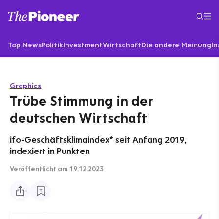
Top News
Politik
Investment
Wirtschaft
Die andere Meinung
In
Graphics
Trübe Stimmung in der
deutschen Wirtschaft
ifo-Geschäftsklimaindex* seit Anfang 2019,
indexiert in Punkten
Veröffentlicht
am 19.12.2023