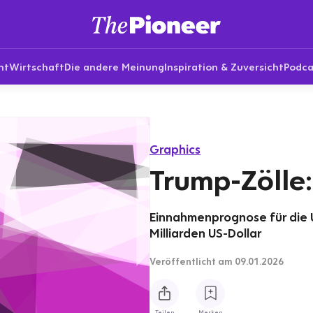
nt
Wirtschaft
Die andere Meinung
Inspiration & Zuversicht
Podca
Graphics
Trump-Zölle
Einnahmenprognose für die U
Milliarden US-Dollar
Veröffentlicht
am 09.01.2026
Teilen
Merken