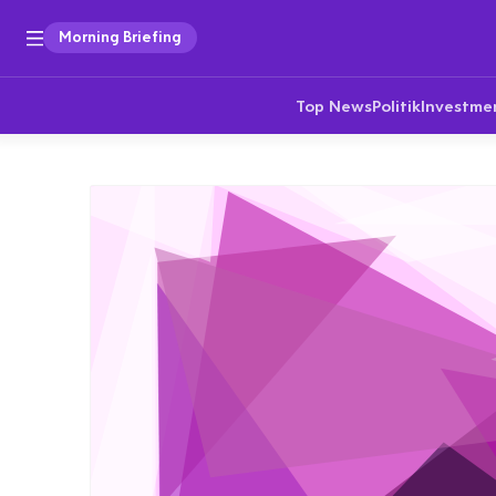
Morning Briefing
Top News
Politik
Investme