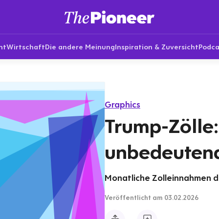
nt
Wirtschaft
Die andere Meinung
Inspiration & Zuversicht
Podca
Graphics
Trump-Zölle
unbedeuten
Monatliche Zolleinnahmen der
Veröffentlicht
am 03.02.2026