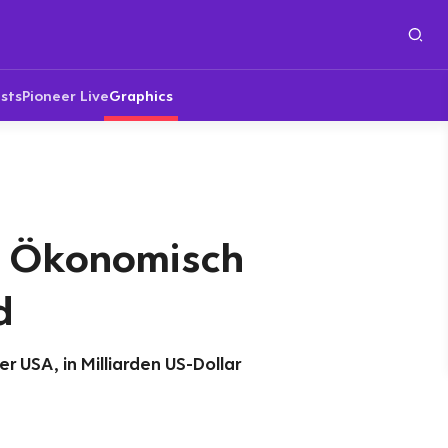
sts
Pioneer Live
Graphics
: Ökonomisch
d
 USA, in Milliarden US-Dollar