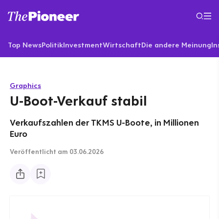
Top News
Politik
Investment
Wirtschaft
Die andere Meinung
In
Graphics
U-Boot-Verkauf stabil
Verkaufszahlen der TKMS U-Boote, in Millionen
Euro
Veröffentlicht
am 03.06.2026