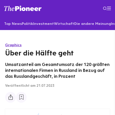
Top News
Politik
Investment
Wirtschaft
Die andere Meinung
In
Graphics
Über die Hälfte geht
Umsatzanteil am Gesamtumsatz der 120 größten
internationalen Firmen in Russland in Bezug auf
das Russlandgeschäft, in Prozent
Veröffentlicht
am 21.07.2023