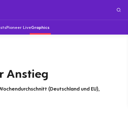
sts
Pioneer Live
Graphics
 Anstieg
 Wochendurchschnitt (Deutschland und EU),