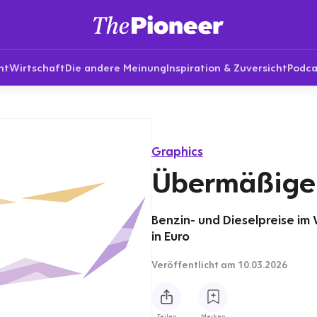
nt
Wirtschaft
Die andere Meinung
Inspiration & Zuversicht
Podca
Graphics
Übermäßiger
Benzin- und Dieselpreise im
in Euro
Veröffentlicht
am 10.03.2026
Teilen
Merken