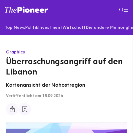
Top News
Politik
Investment
Wirtschaft
Die andere Meinung
In
Graphics
Überraschungsangriff auf den
Libanon
Kartenansicht der Nahostregion
Veröffentlicht
am 18.09.2024