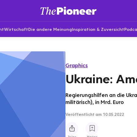
nt
Wirtschaft
Die andere Meinung
Inspiration & Zuversicht
Podca
Graphics
Ukraine: Ame
Regierungshilfen an die Ukrai
militärisch), in Mrd. Euro
Veröffentlicht
am 10.05.2022
Teilen
Merken