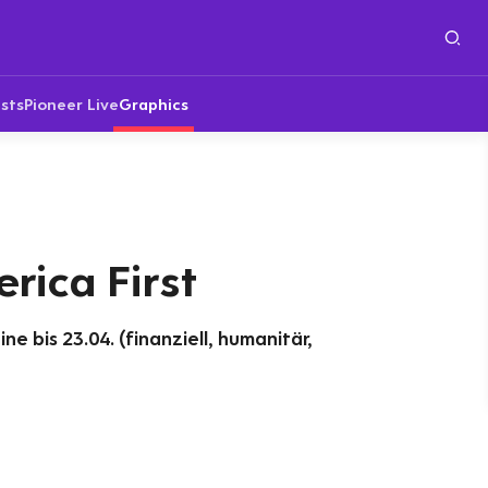
sts
Pioneer Live
Graphics
rica First
ne bis 23.04. (finanziell, humanitär,